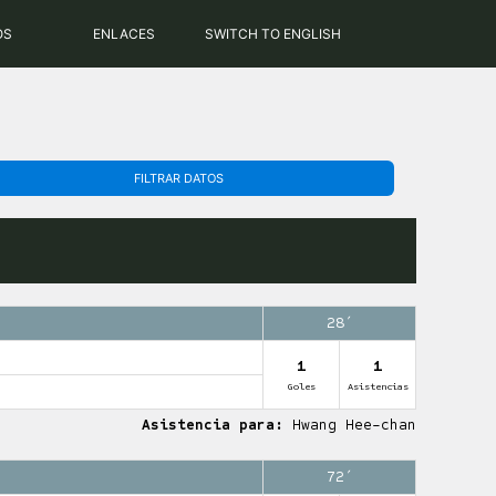
PHP: 8.2.31 | MySQL: 8.0.43
OS
ENLACES
SWITCH TO ENGLISH
FILTRAR DATOS
28′
1
1
Goles
Asistencias
Asistencia para:
Hwang Hee-chan
72′